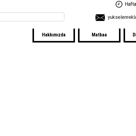
Hafta
yukselenrek
Hakkımızda
Matbaa
D