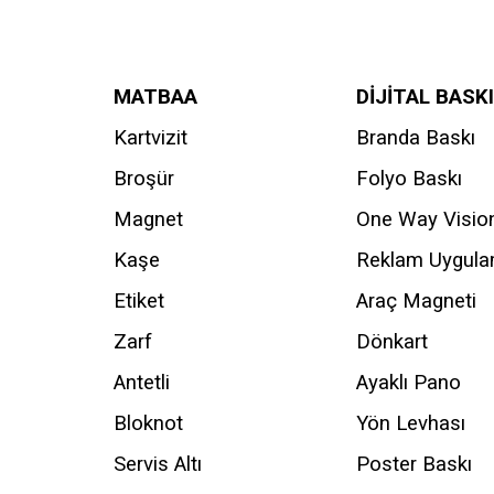
MATBAA
DİJİTAL BASKI
Kartvizit
Branda Baskı
Broşür
Folyo Baskı
Magnet
One Way Visio
Kaşe
Reklam Uygul
Etiket
Araç Magneti
Zarf
Dönkart
Antetli
Ayaklı Pano
Bloknot
Yön Levhası
Servis Altı
Poster Baskı